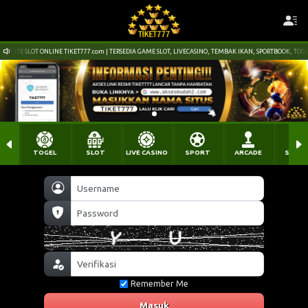
LOT ONLINE TIKET777.com | TERSEDIA GAME SLOT, LIVECASINO, TEMBAK IKAN, SPORTBOOK, TOGEL PALIN
TOGEL
SLOT
LIVE CASINO
SPORT
ARCADE
SABU
Remember Me
Masuk