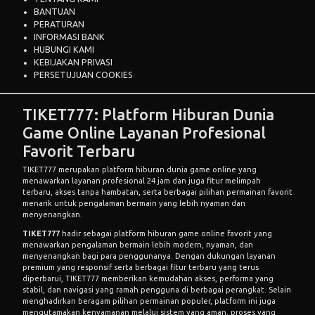
BANTUAN
PERATURAN
INFORMASI BANK
HUBUNGI KAMI
KEBIJAKAN PRIVASI
PERSETUJUAN COOKIES
TIKET777: Platform Hiburan Dunia
Game Online Layanan Profesional
Favorit Terbaru
TIKET777
merupakan platform hiburan dunia game online yang
menawarkan layanan profesional 24 jam dan juga fitur melimpah
terbaru, akses tanpa hambatan, serta berbagai pilihan permainan favorit
menarik untuk pengalaman bermain yang lebih nyaman dan
menyenangkan.
TIKET777
hadir sebagai platform hiburan game online favorit yang
menawarkan pengalaman bermain lebih modern, nyaman, dan
menyenangkan bagi para penggunanya. Dengan dukungan layanan
premium yang responsif serta berbagai fitur terbaru yang terus
diperbarui, TIKET777 memberikan kemudahan akses, performa yang
stabil, dan navigasi yang ramah pengguna di berbagai perangkat. Selain
menghadirkan beragam pilihan permainan populer, platform ini juga
mengutamakan kenyamanan melalui sistem yang aman, proses yang