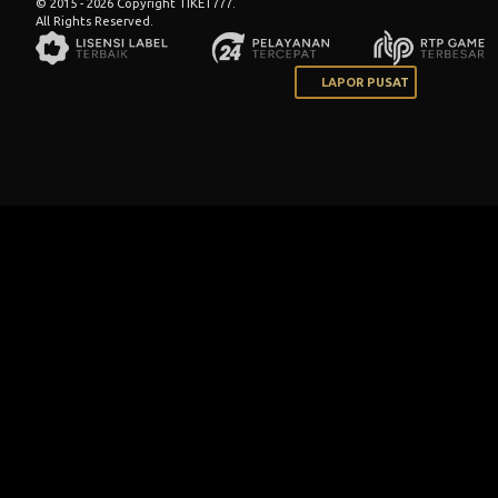
© 2015 - 2026 Copyright TIKET777.
All Rights Reserved.
LAPOR PUSAT