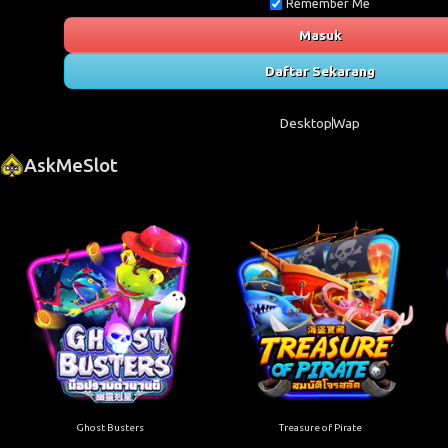
Remember Me
Masuk
Daftar Sekarang
Desktop
Wap
AskMeSlot
Ghost Busters
Treasure of Pirate