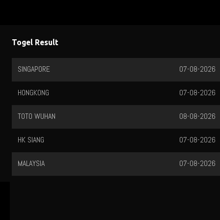
Togel Result
SINGAPORE
07-08-2026
HONGKONG
07-08-2026
TOTO WUHAN
08-08-2026
HK SIANG
07-08-2026
MALAYSIA
07-08-2026