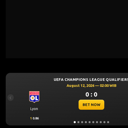
UEFA CHAMPIONS LEAGUE QUALIFIERS
August 12, 2026 — 02:00 WIB
0 : 0
Previous
BET NOW
Lyon
S
1
0.86