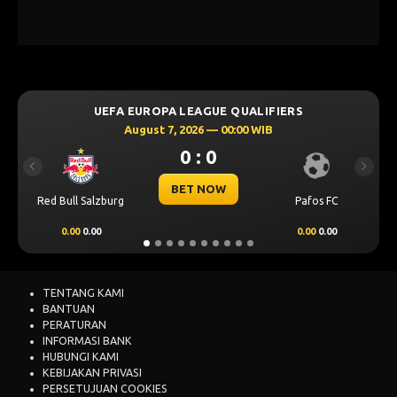
UEFA EUROPA LEAGUE QUALIFIERS
August 7, 2026 — 00:00 WIB
0 : 0
Previous
Next
BET NOW
Red Bull Salzburg
Pafos FC
0.00
0.00
0.00
0.00
TENTANG KAMI
BANTUAN
PERATURAN
INFORMASI BANK
HUBUNGI KAMI
KEBIJAKAN PRIVASI
PERSETUJUAN COOKIES