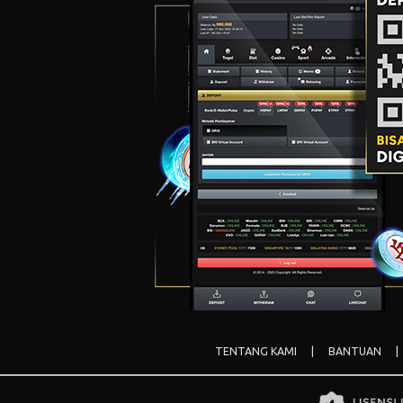
TENTANG KAMI
|
BANTUAN
|