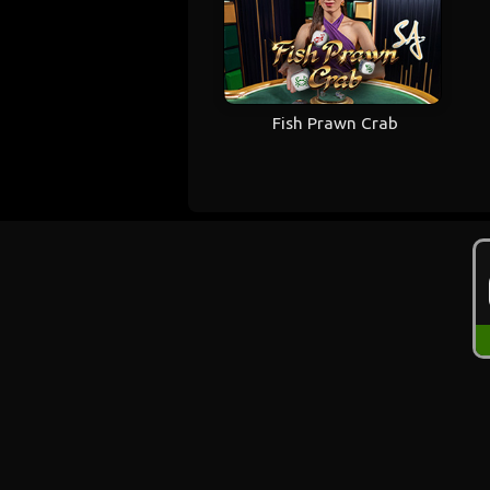
Fish Prawn Crab