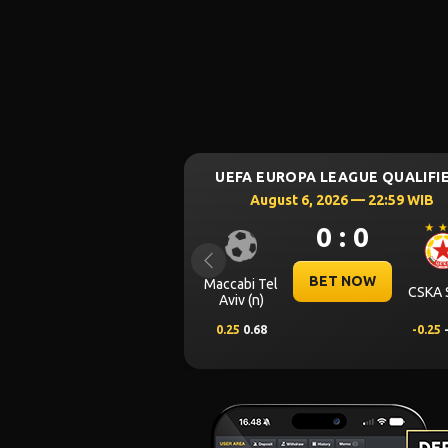
UEFA EUROPA LEAGUE QUALIFI
August 7, 2026 — 00:00 WIB
0 : 0
Previous
BET NOW
Red Bull
Pafo
Salzburg
1
0.88
-1
0