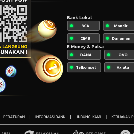
Bank Lokal
BCA
Mandiri
CIMB
Danamon
E Money & Pulsa
DANA
OVO
Telkomsel
Axiata
PERATURAN
|
INFORMASI BANK
|
HUBUNGI KAMI
|
KEBIJAKAN P