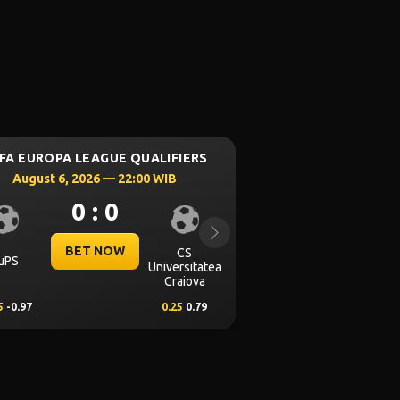
FA EUROPA LEAGUE QUALIFIERS
August 7, 2026 — 00:45 WIB
0 : 0
Next
BET NOW
AOK
Anderlecht
5
0.84
-0.75
0.98